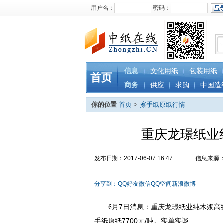
用户名：
密码：
信息
文化用纸
包装用纸
首页
商务
供应
求购
中国造
你的位置
首页
>
擦手纸原纸行情
重庆龙璟纸业
发布日期：2017-06-07 16:47
信息来源
分享到：
QQ好友
微信
QQ空间
新浪微博
6月7日消息：重庆龙璟纸业纯木浆
手纸原纸7700元/吨。实单实谈