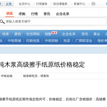
会员中心
行情服务
纸信通服务
客服中心
供应
求购
行情
资讯
企业名录
纸浆
废纸
生活用纸
指数
企业名录
资讯
展会
纸
中纸商城
印刷包装
中纸招标
拍卖
厂商联谊会
报价
纯木浆高级擦手纸原纸价格稳定
：中纸在线
纸张研究员：邓美玲
高级擦手纸原纸近期市场交投尚可，价格稳定，目前出厂含税报价：高级擦