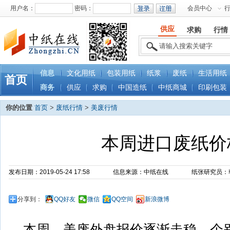
用户名：
密码：
会员中心
供应
求购
行情
信息
文化用纸
包装用纸
纸浆
废纸
生活用纸
首页
商务
供应
求购
中国造纸
中纸商城
印刷包装
你的位置
首页
>
废纸行情
>
美废行情
本周进口废纸价
发布日期：2019-05-24 17:58
信息来源：中纸在线
纸张研究员：
分享到：
QQ好友
微信
QQ空间
新浪微博
本周，美废外盘报价逐渐走稳，个