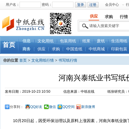
用户名：
密码：
会员中心
供应
求购
行情
信息
文化用纸
包装用纸
纸浆
废纸
生活用纸
首页
商务
供应
求购
中国造纸
中纸商城
印刷包装
你的位置
首页
>
文化用纸行情
>
书写纸行情
河南兴泰纸业书写纸
发布日期：2019-10-23 10:50
信息来源：中纸在线
纸张研究员：
分享到：
QQ好友
微信
QQ空间
新浪微博
10月20日起，因受环保治理以及原料上涨因素，河南兴泰纸业旗