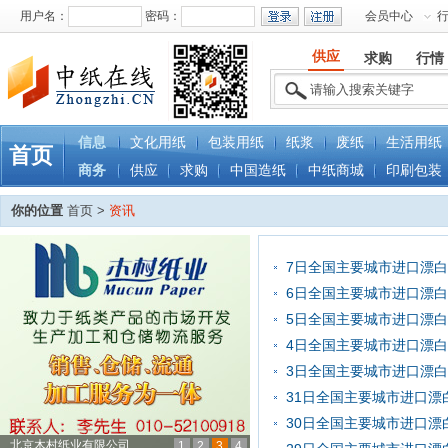
用户名：
密码：
会员中心
供应
求购
行情
信息
文化用纸
包装用纸
纸浆
废纸
生活用纸
首页
商务
供应
求购
中国造纸
中纸商城
印刷包装
你的位置
首页 >
资讯
7日全国主要城市进口漂
6日全国主要城市进口漂
5日全国主要城市进口漂
4日全国主要城市进口漂
3日全国主要城市进口漂
31日全国主要城市进口漂
30日全国主要城市进口漂
北京木村纸业有限公司
1
2
3
4